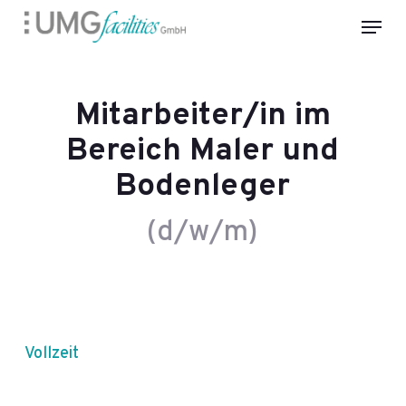
Skip
Menu
to
Close
main
Menu
content
Mitarbeiter/in im
Bereich Maler und
Bodenleger
Vollzeit