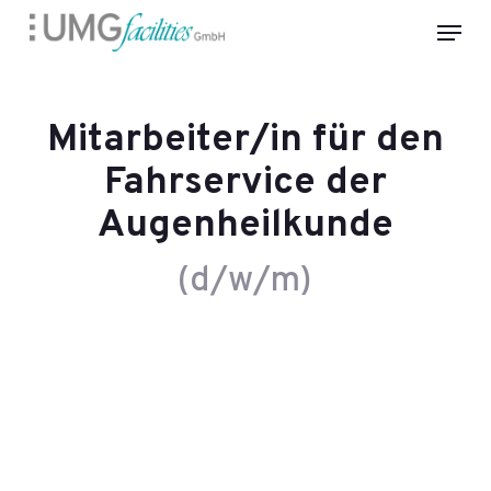
Skip
Menu
to
Close
main
Menu
content
Mitarbeiter/in für den
Fahrservice der
Augenheilkunde