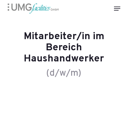
Skip
Menu
to
Close
main
Menu
content
Mitarbeiter/in im
Bereich
Haushandwerker